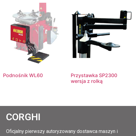
Podnośnik WL60
Przystawka SP2300
wersja z rolką
CORGHI
Oficjalny pierwszy autoryzowany dostawca maszyn i